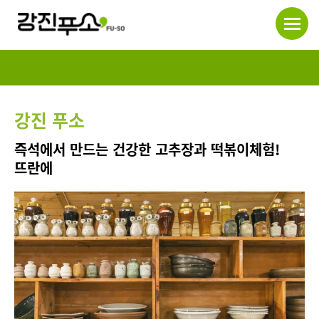
강진 푸소
즉석에서 만드는 건강한 고추장과 떡볶이체험!
뜨란에