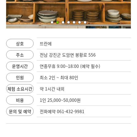
상호
뜨란에
주소
전남 강진군 도암면 봉황로 556
운영시간
연중무휴 9:00~18:00 (예약 필수)
인원
최소 2인 ~ 최대 80인
체험 소요시간
약 1시간 내외
비용
1인 25,000~50,000원
문의 및 예약
전화예약 061-432-9981