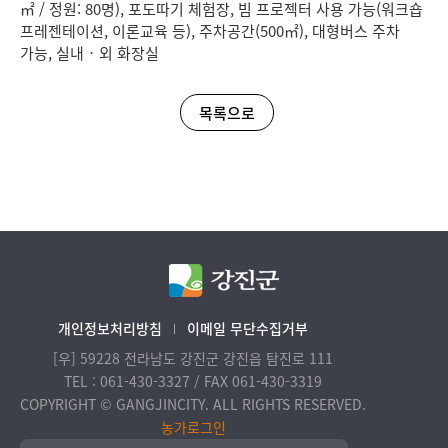
㎡ / 정원: 80명), 포도따기 체험장, 빔 프로젝터 사용 가능(워크숍
프레젠테이션, 이론교육 등), 주차공간(500㎡), 대형버스 주차
가능, 실내‧외 화장실
목록으로
개인정보처리방침
이메일 무단수집거부
[우] 59228 전라남도 강진군 강진읍 탐진로 111
TEL : 061-430-3327 / FAX 061-430-3319
COPYRIGHT © GANGJINCITY. ALL RIGHTS RESERVED.
농가로그인