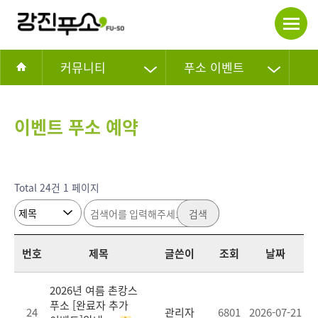
커뮤니티
푸소 이벤트
이벤트 푸소 예약
Total 24건
1 페이지
검색
번호
제목
글쓴이
조회
날짜
2026년 여름 촌캉스
푸소 [완료자 추가
24
관리자
6801
2026-07-21