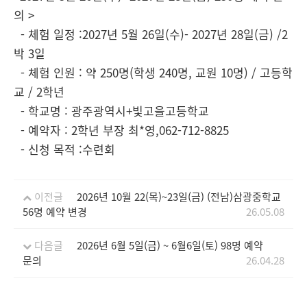
의 >
- 체험 일정 :2027년 5월 26일(수)- 2027년 28일(금) /2
박 3일
- 체험 인원 : 약 250명(학생 240명, 교원 10명) / 고등학
교 / 2학년
- 학교명 : 광주광역시+빛고을고등학교
- 예약자 : 2학년 부장 최*영,062-712-8825
- 신청 목적 :수련회
이전글
2026년 10월 22(목)~23일(금) (전남)삼광중학교
56명 예약 변경
26.05.08
다음글
2026년 6월 5일(금) ~ 6월6일(토) 98명 예약
문의
26.04.28