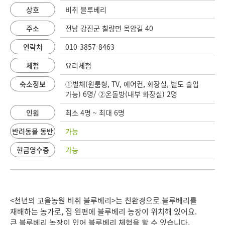
상호
비취 블루베리
주소
전남 강진군 칠량면 목암길 40
연락처
010-3857-8463
체험
요리체험
숙소정보
①별채(원룸형, TV, 에어컨, 화장실, 별도 출입
가능) 6명/ ②온돌방(내부 화장실) 2명
인원
최소 4명 ~ 최대 6명
반려동물 동반
가능
현금영수증
가능
<천년의 고을농원 비취 블루베리>는 친환경으로 블루베리를
재배하는 농가로, 집 왼편에 블루베리 농장이 위치해 있어요.
큰 블루베리 농장이 있어 블루베리 체험을 할 수 있습니다.