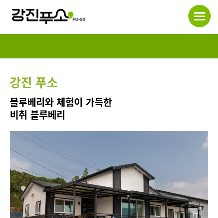
강진 푸소
블루베리와 체험이 가득한
비취 블루베리