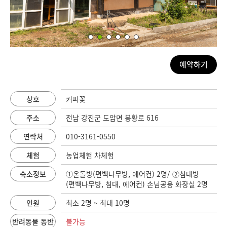
예약하기
상호
커피꽃
주소
전남 강진군 도암면 봉황로 616
연락처
010-3161-0550
체험
농업체험 차체험
숙소정보
①온돌방(편백나무방, 에어컨) 2명/ ②침대방
(편백나무방, 침대, 에어컨) 손님공용 화장실 2명
인원
최소 2명 ~ 최대 10명
반려동물 동반
불가능